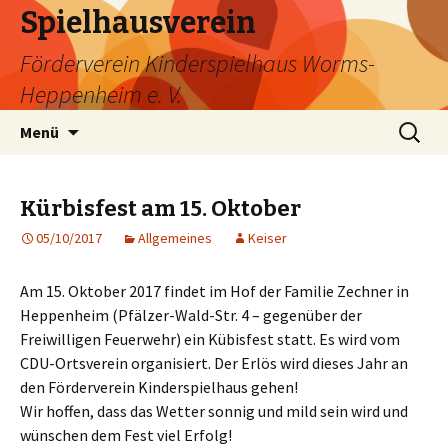
Spielhausverein
Förderverein Kinderspielhaus Worms-
Heppenheim e. V.
Zum
Suche
Menü
Inhalt
nach:
springen
Kürbisfest am 15. Oktober
05/10/2017
Allgemeines
Keiser
Am 15. Oktober 2017 findet im Hof der Familie Zechner in
Heppenheim (Pfälzer-Wald-Str. 4 – gegenüber der
Freiwilligen Feuerwehr) ein Kübisfest statt. Es wird vom
CDU-Ortsverein organisiert. Der Erlös wird dieses Jahr an
den Förderverein Kinderspielhaus gehen!
Wir hoffen, dass das Wetter sonnig und mild sein wird und
wünschen dem Fest viel Erfolg!