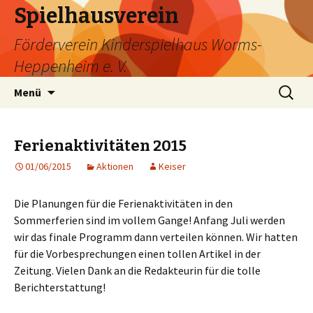
Spielhausverein
Förderverein Kinderspielhaus Worms-
Heppenheim e. V.
Zum
Suche
Menü
Inhalt
nach:
springen
Ferienaktivitäten 2015
01/06/2015
Aktionen
Keiser
Die Planungen für die Ferienaktivitäten in den
Sommerferien sind im vollem Gange! Anfang Juli werden
wir das finale Programm dann verteilen können. Wir hatten
für die Vorbesprechungen einen tollen Artikel in der
Zeitung. Vielen Dank an die Redakteurin für die tolle
Berichterstattung!