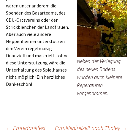
wären unter anderem die
Spenden des Basarteams, des
CDU-Ortsvereins oder der
Strickbienchen der Landfrauen.
Aber auch viele andere
Heppenheimer unterstützen
den Verein regelmäßig
finanziell und materiell – ohne
Neben der Verlegung
diese Unterstützung wäre die
des neuen Bodens
Unterhaltung des Spielhauses
wurden auch kleinere
nicht möglich! Ein herzliches
Dankeschön!
Reperaturen
vorgenommen.
Beitrags-
←
Erntedankfest
Familienfreizeit nach Tholey
→