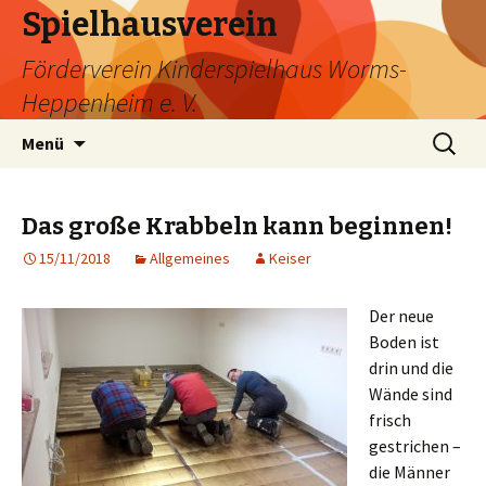
Spielhausverein
Förderverein Kinderspielhaus Worms-
Heppenheim e. V.
Zum
Suche
Menü
Inhalt
nach:
springen
Das große Krabbeln kann beginnen!
15/11/2018
Allgemeines
Keiser
Der neue
Boden ist
drin und die
Wände sind
frisch
gestrichen –
die Männer